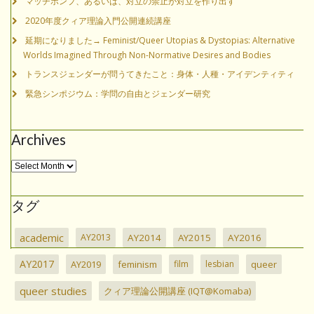
マッチポンプ、あるいは、対立の禁止が対立を作り出す
2020年度クィア理論入門公開連続講座
延期になりました→ Feminist/Queer Utopias & Dystopias: Alternative
Worlds Imagined Through Non-Normative Desires and Bodies
トランスジェンダーが問うてきたこと：身体・人種・アイデンティティ
緊急シンポジウム：学問の自由とジェンダー研究
Archives
タグ
academic
AY2013
AY2014
AY2015
AY2016
AY2017
AY2019
feminism
film
lesbian
queer
queer studies
クィア理論公開講座 (IQT@Komaba)