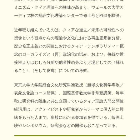
ミニズム・クィア理論への興味が高まり、ウェールズ大学カ
ーディフ校の批評文化理論センターで修士号とPhDを取得。
近年取り組んでいるのは、クィアな過去／未来の可能性への
想像という観点からの理論や文化における再生産形象分析、
歴史修正主義との関連におけるクィア・テンポラリティー概
念のローカライズと（再）政治化の試み、および、接続や近
接性よりはむしろ分断や他者性の身ぶり／場としての〈触れ
ること〉（そして皮膚）についての考察。
東京大学大学院総合文化研究科准教授（超域文化科学専攻／
表象文化論コース所属）。国際基督教大学非常勤講師。毎年
秋に研究科の院生と共に企画しているクィア理論入門公開連
続講座は、アクティビストや研究者からテーマに個人的に興
味をもった人まで、多岐にわたる参加者を得ている。映画上
映やシンポジウム、研究会などの開催もおこなっている。