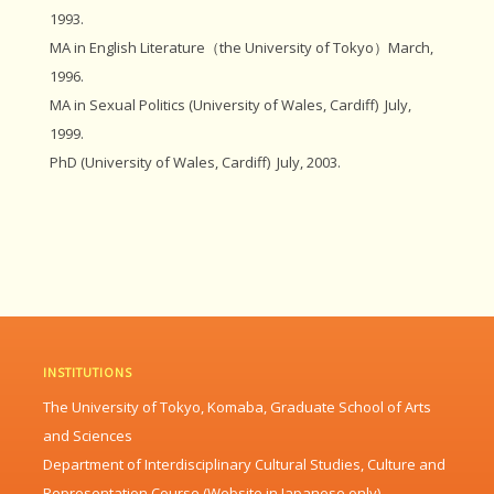
1993.
MA in English Literature（the University of Tokyo）March,
1996.
MA in Sexual Politics (University of Wales, Cardiff) July,
1999.
PhD (University of Wales, Cardiff) July, 2003.
INSTITUTIONS
The University of Tokyo, Komaba, Graduate School of Arts
and Sciences
Department of Interdisciplinary Cultural Studies, Culture and
Representation Course (Website in Japanese only)