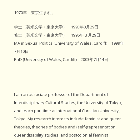
1970年、東京生まれ。
学士（英米文学・東京大学） 1993年3月29日
修士（英米文学・東京大学） 1996年３月29日
MA in Sexual Politics (University of Wales, Cardiff) 1999年
7月10日
PhD (University of Wales, Cardiff) 2003年7月14日
I am an associate professor of the Department of
Interdisciplinary Cultural Studies, the University of Tokyo,
and teach part time at International Christian University,
Tokyo. My research interests include feminist and queer
theories, theories of bodies and (self-)representation,
queer disability studies, and postcolonial feminist